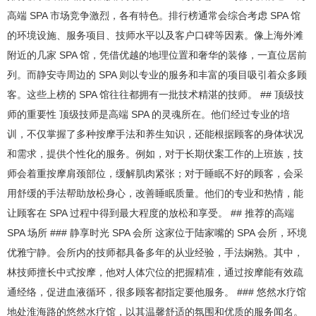
高端 SPA 市场竞争激烈，各有特色。排行榜通常会综合考虑 SPA 馆
的环境设施、服务项目、技师水平以及客户口碑等因素。像上海外滩
附近的几家 SPA 馆，凭借优越的地理位置和奢华的装修，一直位居前
列。而静安寺周边的 SPA 则以专业的服务和丰富的项目吸引着众多顾
客。这些上榜的 SPA 馆往往都拥有一批技术精湛的技师。 ## 顶级技
师的重要性 顶级技师是高端 SPA 的灵魂所在。他们经过专业的培
训，不仅掌握了多种按摩手法和养生知识，还能根据顾客的身体状况
和需求，提供个性化的服务。例如，对于长期伏案工作的上班族，技
师会着重按摩肩颈部位，缓解肌肉紧张；对于睡眠不好的顾客，会采
用舒缓的手法帮助放松身心，改善睡眠质量。他们的专业和热情，能
让顾客在 SPA 过程中得到最大程度的放松和享受。 ## 推荐的高端
SPA 场所 ### 静享时光 SPA 会所 这家位于陆家嘴的 SPA 会所，环境
优雅宁静。会所内的技师都具备多年的从业经验，手法娴熟。其中，
林技师擅长中式按摩，他对人体穴位的把握精准，通过按摩能有效疏
通经络，促进血液循环，很多顾客都指定要他服务。 ### 悠然水疗馆
地处淮海路的悠然水疗馆，以其温馨舒适的氛围和优质的服务闻名。